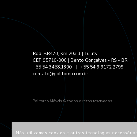
Rod. BR470, Km 203,3 | Tuiuty
CEP 95710-000 | Bento Gonçalves - RS - BR
+55 54 3458.1300
|
+55 54 9 9172.2799
contato@politorno.com.br
Politorno Móveis © todos direitos reservados.
Nós utilizamos cookies e outras tecnologias necessárias