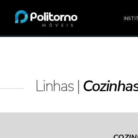
INSTI
Linhas |
Cozinha
COZI