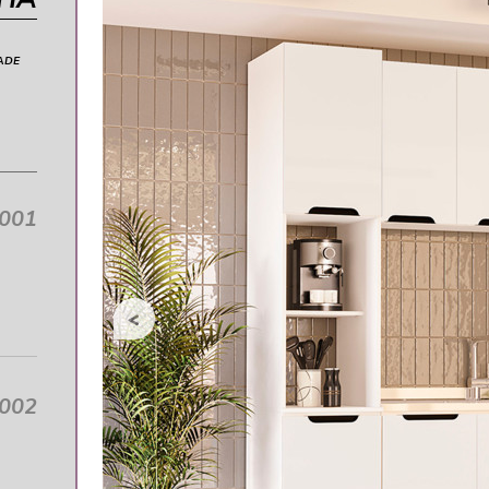
ADE
0001
0002