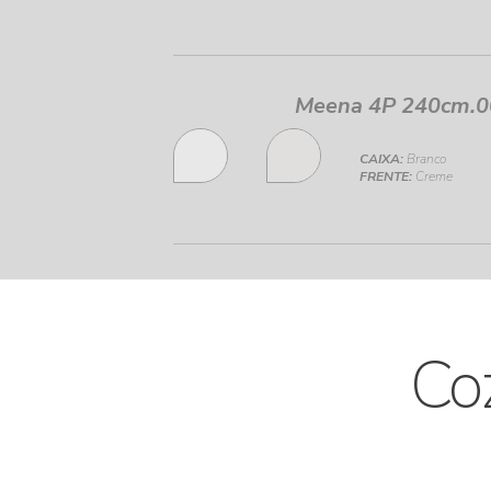
Meena 4P 240cm.
CAIXA:
Branco
FRENTE:
Creme
Co