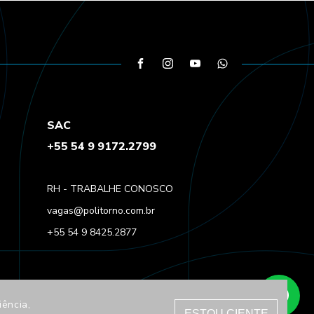
SAC
+55 54 9 9172.2799
RH - TRABALHE CONOSCO
vagas@politorno.com.br
+55 54 9 8425.2877
iência,