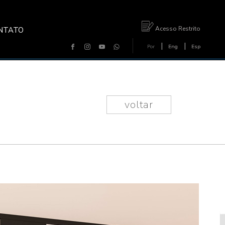
Acesso Restrito
NTATO
|
|
Por
Eng
Esp
voltar